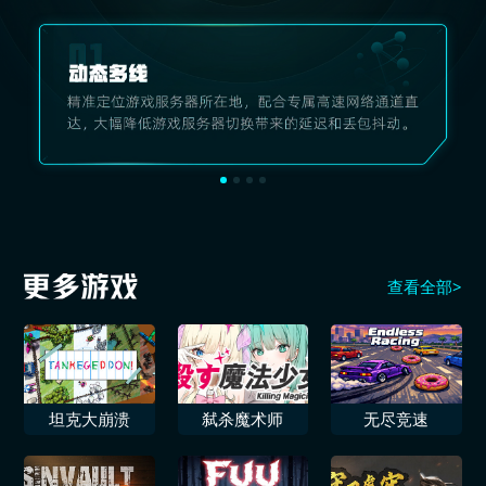
查看全部>
坦克大崩溃
弑杀魔术师
无尽竞速