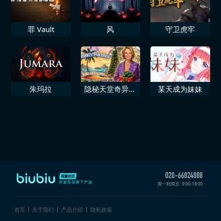
罪 Vault
风
守卫虎牢
朱玛拉
隐秘天堂奇异果
某天成为妹妹
圣诞珍藏版
周一到周五
9:00-18:00
首页
关于我们
产品介绍
隐私政策