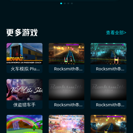
查看全部>
火车模拟 Plus
Rocksmith®
Rocksmith®
DLC PREG
2014 Staind 局
2014 Volbeat
B16mnopux
外人
堕落
106
侠盗猎车手
Rocksmith®
Rocksmith®
2014 Toadies
2014 鬼泥乐队
负鼠王国
Ruby Soho