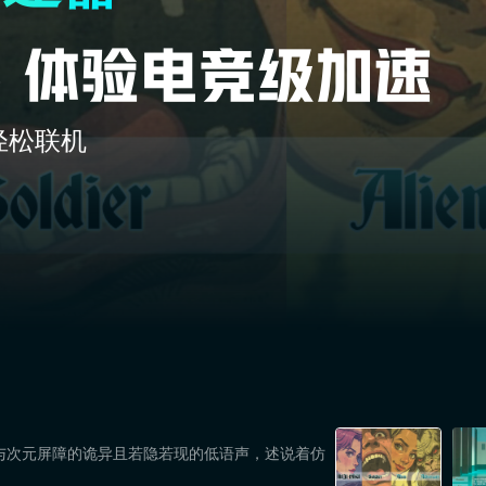
轻松联机
与次元屏障的诡异且若隐若现的低语声，述说着仿