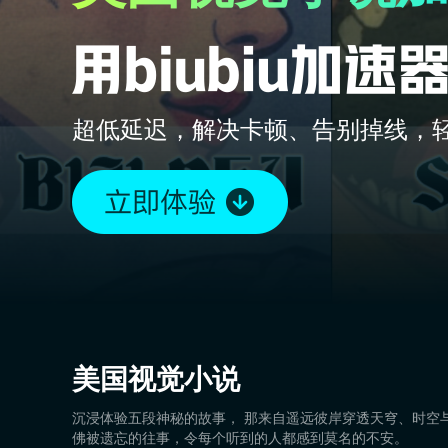
超低延迟，解决卡顿、告别掉线，
美国视觉小说
沉浸体验五段神秘的故事， 那来自遥远彼岸穿透天穹、时空
佛被遗忘的往事，令每个听到的人都感到莫名的不安。