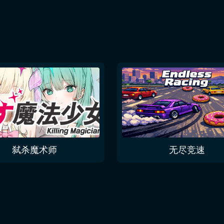
弑杀魔术师
无尽竞速