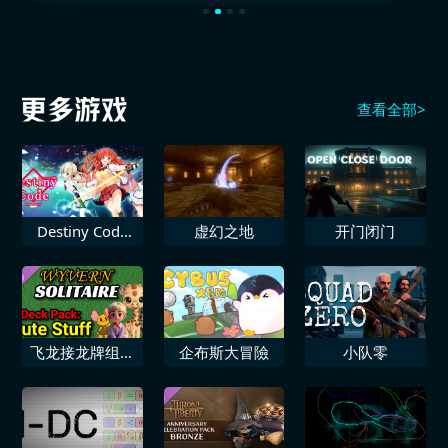
查看全部>
Destiny Code
虚幻之地
开门闭门
圣钥使的传承
飞龙接龙牌组可
企布斯大冒險
小队零
爱物品