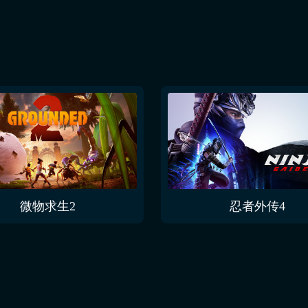
微物求生2
忍者外传4