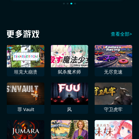
查看全部>
坦克大崩溃
弑杀魔术师
无尽竞速
罪 Vault
风
守卫虎牢