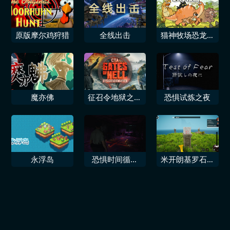
原版摩尔鸡狩猎
全线出击
猫神牧场恐龙纪
元Cat God
Ranch​​Age of
Dinosaurs​
魔亦佛
征召令地狱之门
恐惧试炼之夜
支持者包
永浮岛
恐惧时间循环
米开朗基罗石匠
序章
模拟器