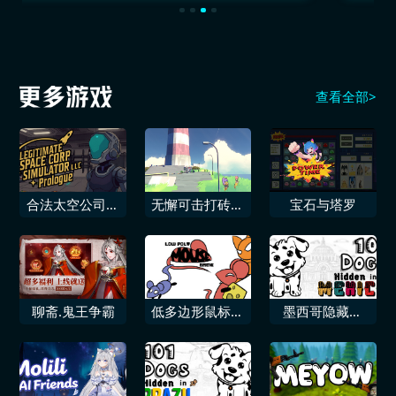
查看全部>
合法太空公司模
无懈可击打砖块
宝石与塔罗
拟器有限责任公
升级版
司序章
聊斋.鬼王争霸
低多边形鼠标游
墨西哥隐藏的
戏
101只狗