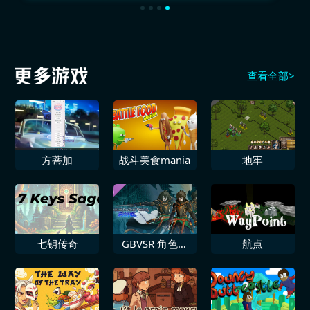
查看全部>
方蒂加
战斗美食mania
地牢
七钥传奇
GBVSR 角色颜
航点
色包5