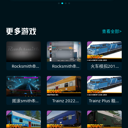
查看全部>
Rocksmith®
Rocksmith®
火车模拟2019
2014 飞叶乐队
2014 Seether
DLC CEFX
迷失
补救
AC4400CW
10261059
摇滚smith®
Trainz 2022
Trainz Plus 额外
2014
DLC 德国铁路
下载内容 CEFX
Shinedown 45
DBmtrue 001
AC4400CW
10261059