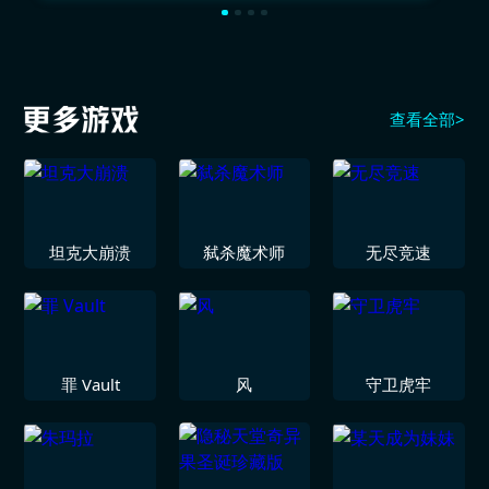
查看全部>
坦克大崩溃
弑杀魔术师
无尽竞速
罪 Vault
风
守卫虎牢