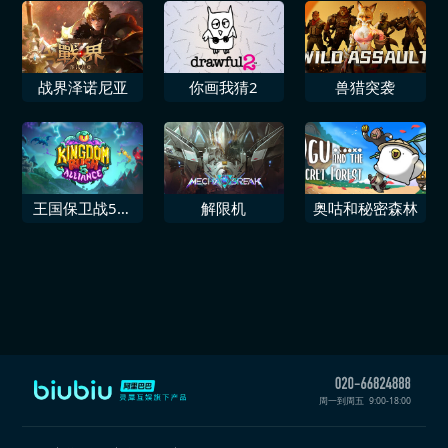
战界泽诺尼亚
你画我猜2
兽猎突袭
王国保卫战5联
解限机
奥咕和秘密森林
盟
周一到周五
9:00-18:00