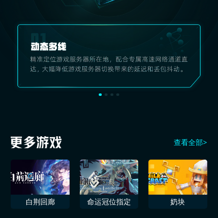
查看全部>
白荆回廊
命运冠位指定
奶块