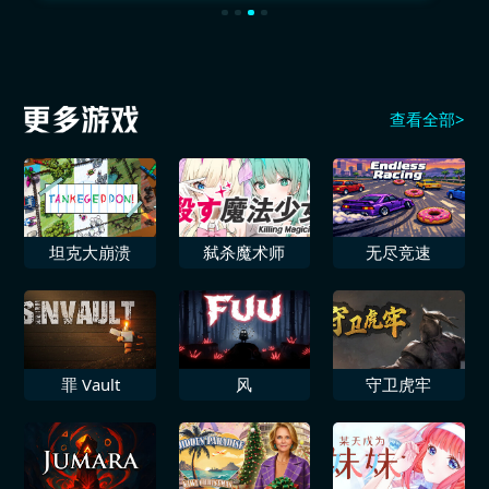
查看全部>
坦克大崩溃
弑杀魔术师
无尽竞速
罪 Vault
风
守卫虎牢