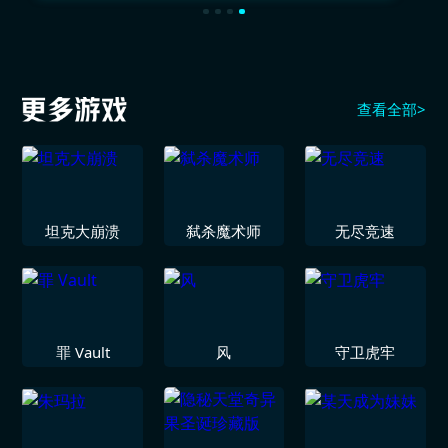
查看全部>
坦克大崩溃
弑杀魔术师
无尽竞速
罪 Vault
风
守卫虎牢