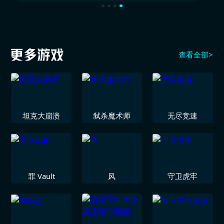
查看全部>
坦克大崩溃
弑杀魔术师
无尽竞速
罪 Vault
风
守卫虎牢