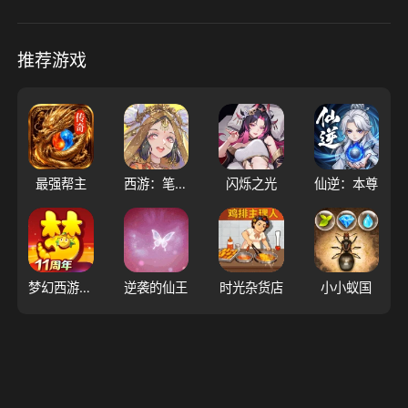
推荐游戏
最强帮主
西游：笔绘西行
闪烁之光
仙逆：本尊
梦幻西游（大陆服）
逆袭的仙王
时光杂货店
小小蚁国