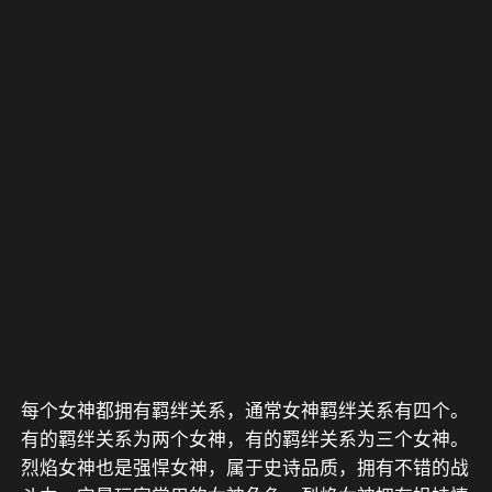
每个女神都拥有羁绊关系，通常女神羁绊关系有四个。
有的羁绊关系为两个女神，有的羁绊关系为三个女神。
烈焰女神也是强悍女神，属于史诗品质，拥有不错的战