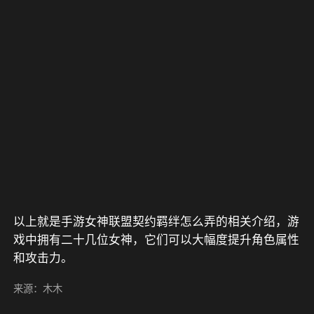
以上就是手游女神联盟契约羁绊怎么弄的相关介绍，游
戏中拥有二十几位女神，它们可以大幅度提升角色属性
和攻击力。
来源：木木