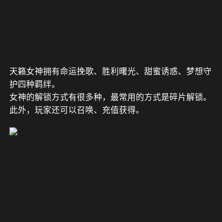
天籁女神拥有命运挽歌、胜利曙光、甜蜜诱惑、梦想守
护四种羁绊。
女神的解锁方式有很多种，最常用的方式是碎片解锁。
此外，玩家还可以召唤、充值获得。