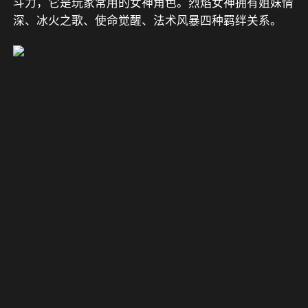
斗力，它是玩家常用的女神角色。烈焰女神拥有姐妹情
深、冰火之歌、使命觉醒、法术风暴四种羁绊关系。