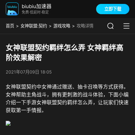
biubiu加速器
立即下载
免费·低延时·稳定
首页
女神联盟:契约
游戏攻略
攻略详情
女神联盟契约羁绊怎么弄 女神羁绊高
阶效果解密
2021年07月09日 18:05
女神联盟契约中女神通过赠送、抽卡召唤等方式获得。
女神帮助主角战斗，拥有更刺激的战斗体验，下面小编
介绍一下手游女神联盟契约羁绊怎么弄，让玩家们快速
获取第一手情报。