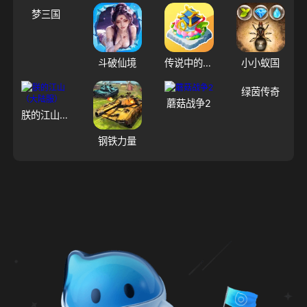
梦三国
斗破仙境
传说中的合合岛
小小蚁国
绿茵传奇
蘑菇战争2
朕的江山（大陆服）
钢铁力量