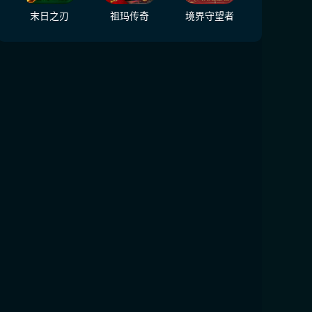
末日之刃
祖玛传奇
境界守望者