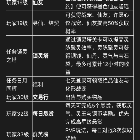
玩家16级
仙友
约】便可获得橙色仙友碧瑶
可获得战宠、仙友；许愿心
玩家19级
寻仙、结契
仪战宠、仙友提高50%获取
概率
通过锁灵塔关卡可以提高灵
脉聚灵效率，灵脉聚灵可获
任务锁灵
锁灵塔
得铜钱、仙丹、灵气与宝石
之塔
袋，最多可累计12小时的收
益
任务日月
七天登录可领取绝品仙友与
福利
同辉
化形战宠
玩家30级
交易行
出售与购买物品
每天可完成5个悬赏，获取灵
玩家32级
每日悬赏
气、灵玉与铜币奖励。优先
完成高星级悬赏
PVP玩法，每日对战3次获取
玩家33级
群英榜
奖励