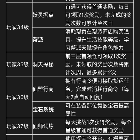
首通可获得首通奖励，每日
妖灵据点
可领取1次奖励，未完成的奖
励次数可累计至次日
玩家34级
消耗帮贡在帮派商店购买道
帮派
具，提升生活技能等级。学
习帮派天赋提升角色能力
前三层首领怪可领取1次奖
玩家35级
洞天探秘
励，未领取的奖励次数将累
计次周，最多累计2次
拥有行商令便可接取货运任
仙盟行商
务，完成时消耗行商令（每
玩家36级
天7点自动回复）
可在装备部位镶嵌宝石提高
宝石系统
属性
每天挑战1次获得奖励，每个
玩家37级
仙师试炼
星级首通可获得首通奖励
使用探宝令开启，有概率可