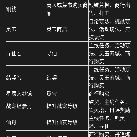
商人或集市购买商
银锭兑换、商行出
铜钱
品
售、打工
日常玩法、挑战玩
灵玉
灵玉商店
法、活动玩法、竞
技玩法
主线任务、活动玩
寻仙卷
寻仙
法、灵玉商城、商
行购买
主线任务、活动玩
结契卷
结契
法、灵玉商城、商
行购买
星辰入梦镜
觅宝
商行购买
结契、主线任务、
战宠经验丹
提升战宠等级
锁灵塔、日课奖励
主线任务、锁灵
仙丹
提升仙友等级
塔、寻仙
商行购买、丹道炼