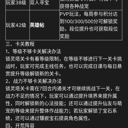
玩家38级
双人寻宝
获得各种战宠
PVP玩法，每周参与积分达
到100/300/500分可解锁奖
玩家42级
英雄帖
励，段位提升也可获取段位
奖励
三、
卡关教程
1、等级不够卡关解决办法
锁灵塔关卡有着
等级限制
，在等级不够进行下一关卡挑
战时，玩家可
完成主线任务
，也可以完成日课
与每日悬
赏
提升等级解锁新的关卡。
2、战力不够卡关解决办法
锁灵塔关卡需在
7
回合
内通关才可继续挑战下一关，在
战力不足的情况下，玩家可以通过提升境界
来提升属
性，同时解锁新的
心法技能
；还可以通过提升
仙友
与
萌
宠
的等级来提升整体作战能力；若玩家解锁了
宝石系
统
，还可以通过镶嵌宝石提高角色属性。
四、开荒阵容