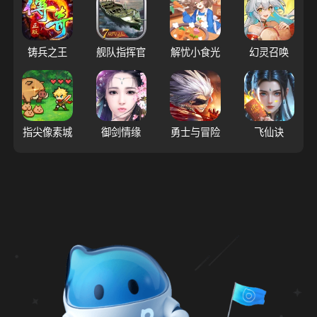
铸兵之王
舰队指挥官
解忧小食光
幻灵召唤
指尖像素城
御剑情缘
勇士与冒险
飞仙诀