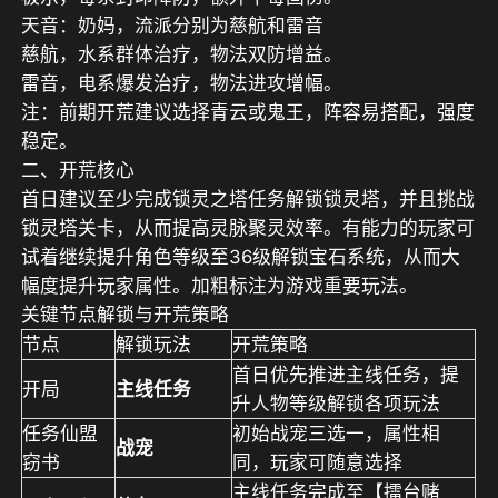
天音：奶妈，流派分别为慈航和雷音
慈航，水系群体治疗，物法双防增益。
雷音，电系爆发治疗，物法进攻增幅。
注：前期开荒建议选择青云或鬼王，阵容易搭配，强度
稳定。
二、
开荒核心
首日建议至少完成
锁灵之塔
任务解锁
锁灵塔
，并且挑战
锁灵塔关卡，从而提高灵脉聚灵效率。有能力的玩家可
试着继续提升角色等级至
36
级
解锁宝石系统
，从而大
幅度提升玩家属性。加粗标注为游戏重要玩法。
关键节点解锁与开荒策略
节点
解锁玩法
开荒策略
首日优先推进主线任务，提
开局
主线任务
升人物等级解锁各项玩法
任务仙盟
初始战宠三选一，属性相
战宠
窃书
同，玩家可随意选择
主线任务完成至【擂台赌