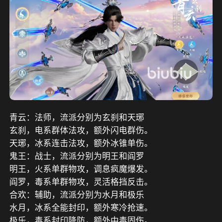
青云：法师，流派分别为玄刹和天琊
玄刹，电系群体法攻，额外闪电群伤。
天琊，冰系连击法攻，额外冰锥单伤。
鬼王：战士，流派分别为明王和阎罗
明王，火系单群物攻，调息疯魔爆发。
阎罗，毒系单群物攻，灵活格挡反击。
合欢：辅助，流派分别为水月和极乐
水月，冰系全能封印，额外寒冷抢速。
极乐，毒系封印降防，额外中毒固伤。