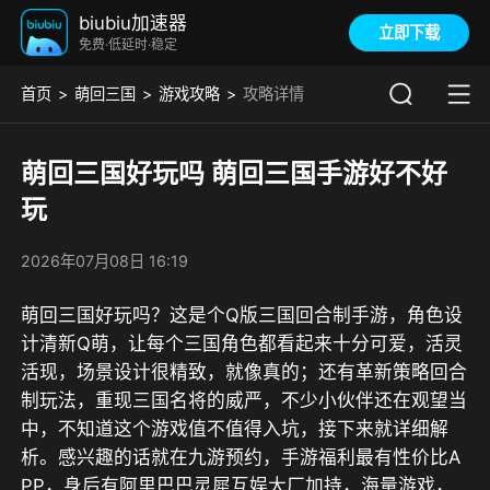
biubiu加速器
立即下载
免费·低延时·稳定
首页
萌回三国
游戏攻略
攻略详情
萌回三国好玩吗 萌回三国手游好不好
玩
2026年07月08日 16:19
萌回三国好玩吗？这是个Q版三国回合制手游，角色设
计清新Q萌，让每个三国角色都看起来十分可爱，活灵
活现，场景设计很精致，就像真的；还有革新策略回合
制玩法，重现三国名将的威严，不少小伙伴还在观望当
中，不知道这个游戏值不值得入坑，接下来就详细解
析。感兴趣的话就在
九游
预约，
手游福利最有性价比A
PP，身后有阿里巴巴灵犀互娱大厂加持，海量游戏，