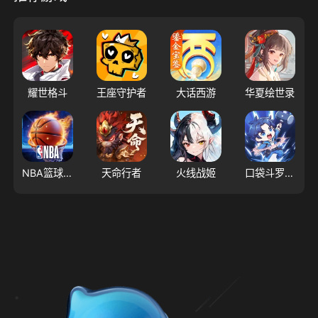
耀世格斗
王座守护者
大话西游
华夏绘世录
NBA篮球世界
天命行者
火线战姬
口袋斗罗大陆