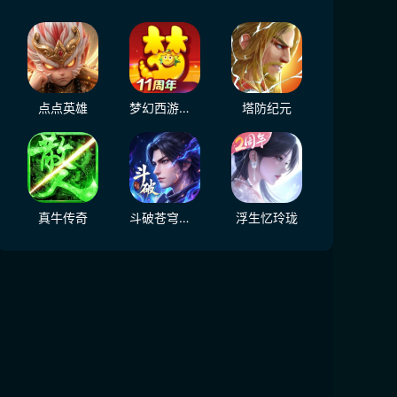
点点英雄
梦幻西游（大陆服）
塔防纪元
真牛传奇
斗破苍穹：三年之约
浮生忆玲珑