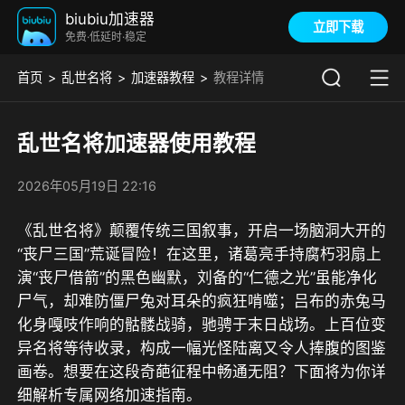
biubiu加速器
立即下载
免费·低延时·稳定
首页
乱世名将
加速器教程
教程详情
乱世名将加速器使用教程
2026年05月19日 22:16
《乱世名将》颠覆传统三国叙事，开启一场脑洞大开的
“丧尸三国”荒诞冒险！在这里，诸葛亮手持腐朽羽扇上
演“丧尸借箭”的黑色幽默，刘备的“仁德之光”虽能净化
尸气，却难防僵尸兔对耳朵的疯狂啃噬；吕布的赤兔马
化身嘎吱作响的骷髅战骑，驰骋于末日战场。上百位变
异名将等待收录，构成一幅光怪陆离又令人捧腹的图鉴
画卷。想要在这段奇葩征程中畅通无阻？下面将为你详
细解析专属网络加速指南。