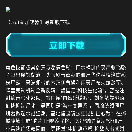
【biubiu加速器】最新版下载
角色技能极具创意与恶搞色彩：口水横流的丧尸张飞怒
吼喷出腐蚀黏液，头顶剧毒蘑菇的僵尸华佗种植治愈系
丧尸菇，裹满绷带的木乃伊曹操利用裹尸布束缚敌军。
阵营克制机制全新反转：魏国走“科技生化流”，曹操注
射病毒强化部队；蜀国属“自然延缓派”，刘备依靠桃源
仙桃抑制尸化；吴国则是“海产变异系”，周瑜统领僵尸
螃蟹掀起水战狂潮。基地建设玩法更是别出心裁：在邺
城废墟开辟“脑花田”喂养武将，搭建“蹦迪祭坛”让僵尸
小兵跳广场舞回血，更研发“冰糖葫芦弩”将敌人串成甜