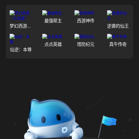
最强帮主
西游神传
梦幻西游（大陆服）
逆袭的仙王
点点英雄
塔防纪元
真牛传奇
仙逆：本尊