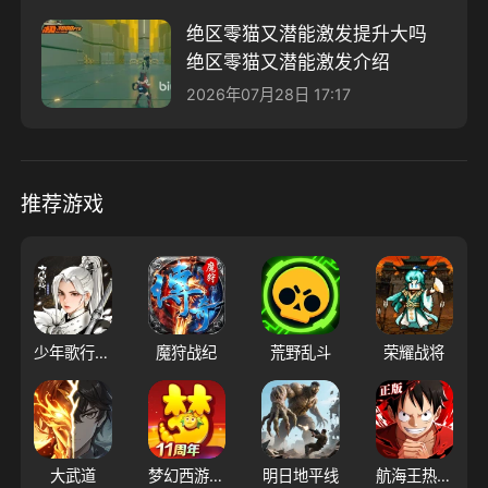
绝区零猫又潜能激发提升大吗 ​
绝区零猫又潜能激发介绍
2026年07月28日 17:17
推荐游戏
少年歌行：风花雪月
魔狩战纪
荒野乱斗
荣耀战将
大武道
梦幻西游（大陆服）
明日地平线
航海王热血航线