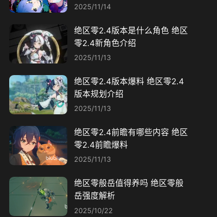
2025/11/14
绝区零2.4版本是什么角色 绝区
零2.4新角色介绍
2025/11/13
绝区零2.4版本爆料 绝区零2.4
版本规划介绍​
2025/11/13
绝区零2.4前瞻有哪些内容 绝区
零2.4前瞻爆料
2025/11/13
绝区零般岳值得养吗 绝区零般
岳强度解析
2025/10/22