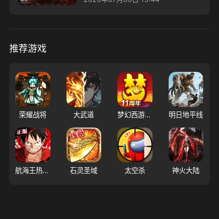
推荐游戏
荣耀战将
大武道
梦幻西游（大陆服）
明日地平线
航海王热血航线
石灵圣域
太空杀
神火大陆