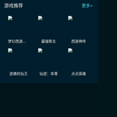
游戏推荐
更多>
梦幻西游（大陆服）
最强帮主
西游神传
逆袭的仙王
仙逆：本尊
点点英雄