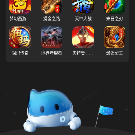
梦幻西游（大陆服）
摸金之路
天神大战
末日之刃
祖玛传奇
境界守望者
奥特曼：超时空英雄
最强帮主