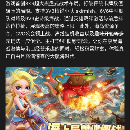
游戏首创8×9超大棋盘式战术布局，打破传统卡牌数值
碾压的局限。支持3V3精锐小队 skirmish、6V6中型舰
队对峙及9V9史诗级海战，通过英雄羁绊激活与前后排
站位拉扯，展现极高的策略上限。此外，海岛资源争
夺、GVG公会领土战、离线挂机收益以及趣味开箱等多
元玩法一应俱全。主打“轻肝低氪”理念，让你在享受海
战激情与港口经营乐趣的同时，轻松积累财富，体验真
正自由且充满惊喜的大航海时代。