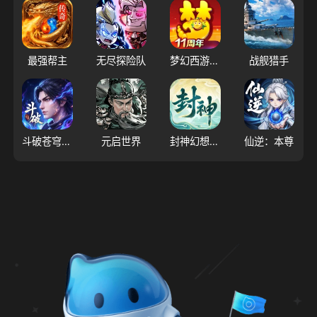
最强帮主
无尽探险队
梦幻西游（大陆服）
战舰猎手
斗破苍穹：三年之约
元启世界
封神幻想世界
仙逆：本尊