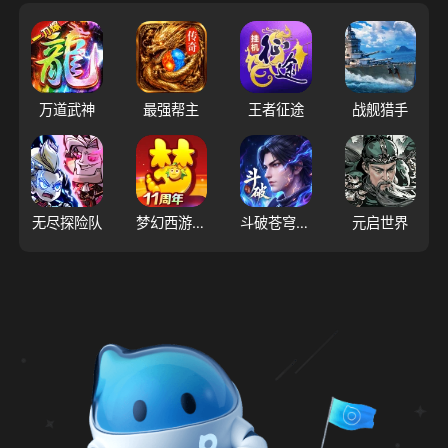
万道武神
最强帮主
王者征途
战舰猎手
无尽探险队
梦幻西游（大陆服）
斗破苍穹：三年之约
元启世界