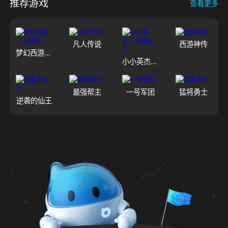
推荐游戏
查看更多
凡人传说
西游神传
梦幻西游（大陆服）
小小英杰：合战天下
最强帮主
一号军团
猛将勇士
逆袭的仙王