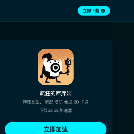
立即下载
疯狂的库库姆
游戏类型：
剪影
塔防
合成
2D
卡通
下载biubiu加速器
立即加速