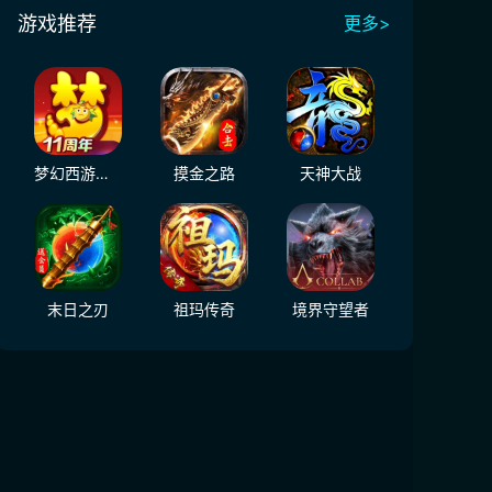
游戏推荐
更多>
梦幻西游（大陆服）
摸金之路
天神大战
末日之刃
祖玛传奇
境界守望者