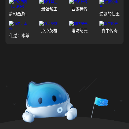
最强帮主
西游神传
梦幻西游（大陆服）
逆袭的仙王
点点英雄
塔防纪元
真牛传奇
仙逆：本尊