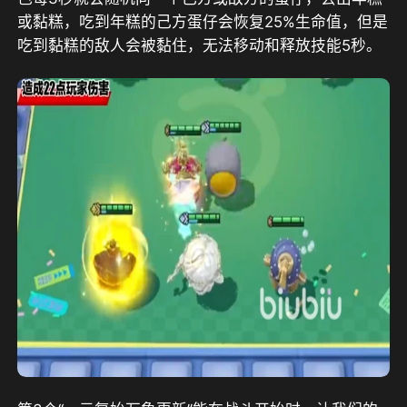
或黏糕，吃到年糕的己方蛋仔会恢复25%生命值，但是
吃到黏糕的敌人会被黏住，无法移动和释放技能5秒。