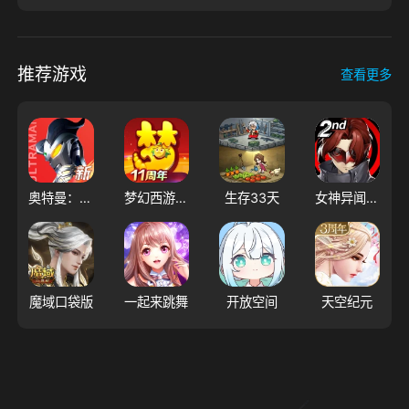
推荐游戏
查看更多
奥特曼：光之战士
梦幻西游（大陆服）
生存33天
女神异闻录：夜幕魅影
魔域口袋版
一起来跳舞
开放空间
天空纪元