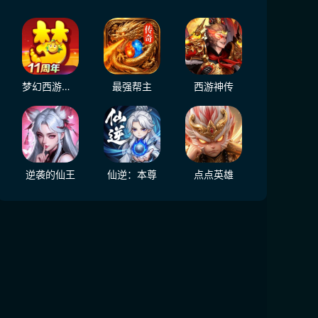
梦幻西游（大陆服）
最强帮主
西游神传
逆袭的仙王
仙逆：本尊
点点英雄