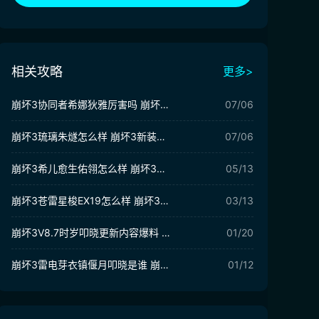
相关攻略
更多>
崩坏3协同者希娜狄雅厉害吗 崩坏3希娜狄雅​技能解析
07/06
崩坏3琉璃朱燧怎么样 崩坏3新装备琉璃朱燧介绍
07/06
崩坏3希儿愈生佑翎怎么样 崩坏3希儿愈生佑翎介绍
05/13
崩坏3苍雷星梭EX19怎么样 崩坏3苍雷星梭EX19强度分析
03/13
崩坏3V8.7时岁叩晓更新内容爆料 崩坏3V8.7版本活动介绍
01/20
崩坏3雷电芽衣镇偃月叩晓是谁 崩坏3雷电芽衣镇偃月叩晓爆料
01/12