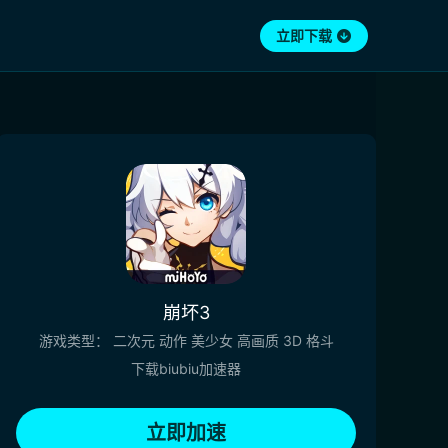
立即下载
崩坏3
游戏类型：
二次元
动作
美少女
高画质
3D
格斗
下载biubiu加速器
立即加速