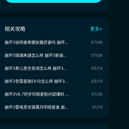
相关攻略
更多>
崩坏3协同者希娜狄雅厉害吗 崩坏3希娜狄雅​技能解析
07/06
崩坏3琉璃朱燧怎么样 崩坏3新装备琉璃朱燧介绍
07/06
崩坏3希儿愈生佑翎怎么样 崩坏3希儿愈生佑翎介绍
05/13
崩坏3苍雷星梭EX19怎么样 崩坏3苍雷星梭EX19强度分析
03/13
崩坏3V8.7时岁叩晓更新内容爆料 崩坏3V8.7版本活动介绍
01/20
崩坏3雷电芽衣镇偃月叩晓是谁 崩坏3雷电芽衣镇偃月叩晓爆料
01/12