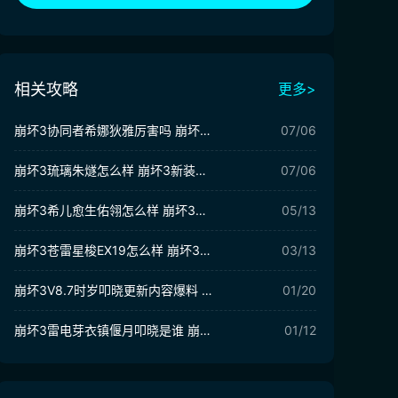
相关攻略
更多>
崩坏3协同者希娜狄雅厉害吗 崩坏3希娜狄雅​技能解析
07/06
崩坏3琉璃朱燧怎么样 崩坏3新装备琉璃朱燧介绍
07/06
崩坏3希儿愈生佑翎怎么样 崩坏3希儿愈生佑翎介绍
05/13
崩坏3苍雷星梭EX19怎么样 崩坏3苍雷星梭EX19强度分析
03/13
崩坏3V8.7时岁叩晓更新内容爆料 崩坏3V8.7版本活动介绍
01/20
崩坏3雷电芽衣镇偃月叩晓是谁 崩坏3雷电芽衣镇偃月叩晓爆料
01/12