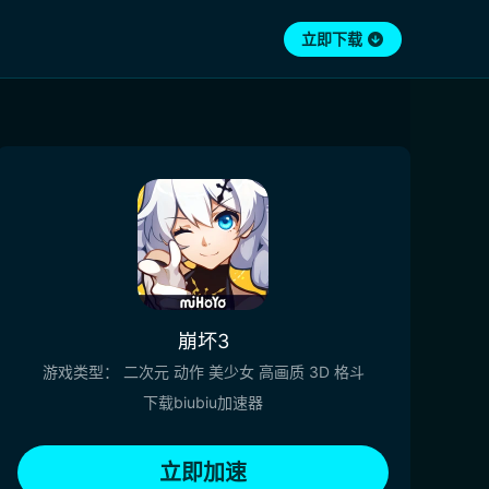
立即下载
崩坏3
游戏类型：
二次元
动作
美少女
高画质
3D
格斗
下载biubiu加速器
立即加速