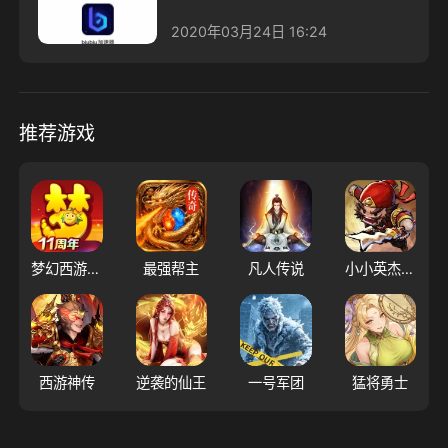
2020年03月24日 16:24
推荐游戏
梦幻西游（大陆服）
最强帮主
凡人传说
小小英杰：合战天下
西游神传
逆袭的仙王
一号军团
猛将勇士