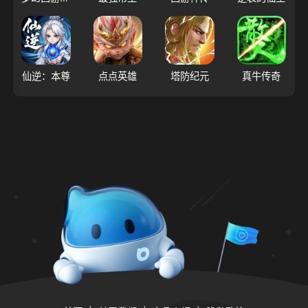
仙逆：本尊
点点英雄
塔防纪元
真牛传奇