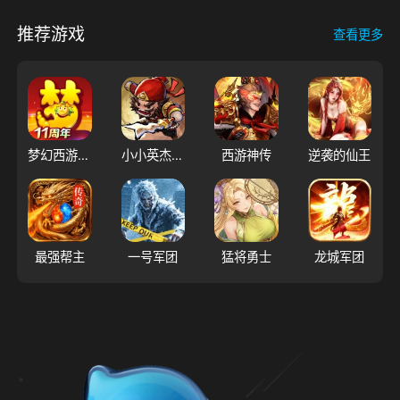
推荐游戏
查看更多
梦幻西游（大陆服）
小小英杰：合战天下
西游神传
逆袭的仙王
最强帮主
一号军团
猛将勇士
龙城军团