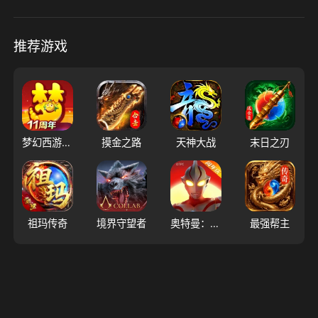
推荐游戏
梦幻西游（大陆服）
摸金之路
天神大战
末日之刃
祖玛传奇
境界守望者
奥特曼：超时空英雄
最强帮主