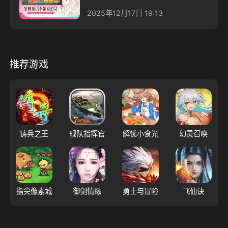
2025年12月17日 19:13
推荐游戏
铸兵之王
舰队指挥官
解忧小食光
幻灵召唤
指尖像素城
御剑情缘
勇士与冒险
飞仙诀