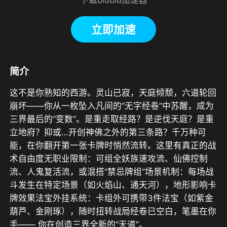
立即加速
简介
这不是你熟知的西游。灵山已寂，天庭倾颓，六道轮回
崩坏——你从一枚坠入凡间的“无字经卷”中苏醒，成为
三界最后的“变数”。是重走取经路？是逆伐天庭？是重
立地府？抑或…开创神佛之外的第三条路？千万种可
能，在你翻开第一张卡牌时悄然流转。这里有真正的战
术自由度无职业限制：可组全妖族速攻流、仙佛控制
流、人鬼复活流，或混搭“禁忌牌组”场景机制：每场战
斗发生在特定场景（如火焰山、通天河），地形影响卡
牌效果法宝外挂系统：卡组外可携带3件法宝（如紫金
葫芦、金刚琢），随时扭转战局经卷已空白，笔墨在你
手—— 你在创造三界全新的“天道”。