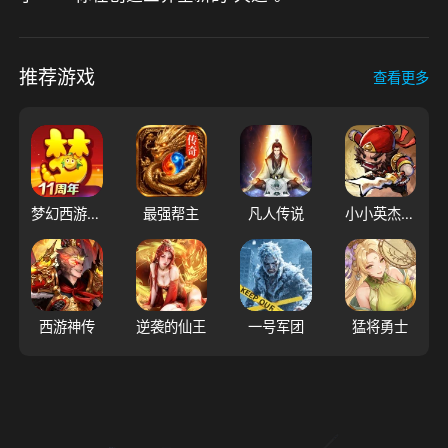
推荐游戏
查看更多
梦幻西游（大陆服）
最强帮主
凡人传说
小小英杰：合战天下
西游神传
逆袭的仙王
一号军团
猛将勇士