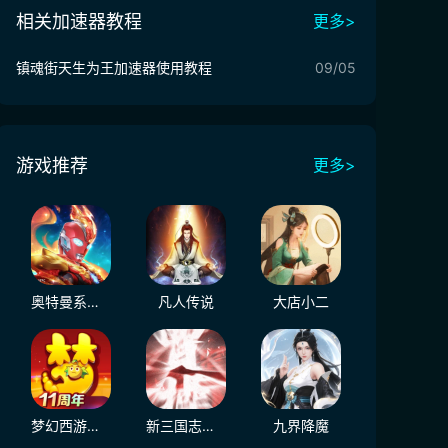
相关加速器教程
更多>
镇魂街天生为王加速器使用教程
09/05
游戏推荐
更多>
奥特曼系列OL
凡人传说
大店小二
梦幻西游（大陆服）
新三国志曹操传
九界降魔