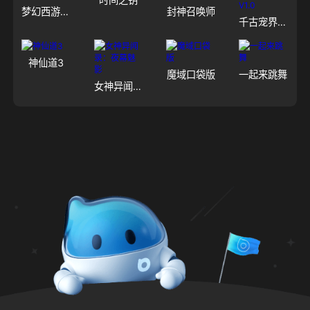
梦幻西游（大陆服）
封神召唤师
千古宠界游戏软件V1.0
神仙道3
魔域口袋版
一起来跳舞
女神异闻录：夜幕魅影