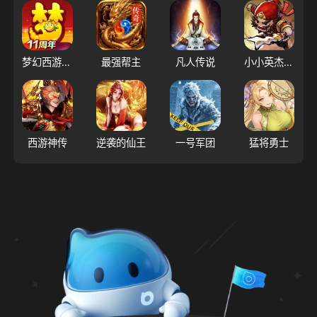
梦幻西游（大陆服）
最强帮主
凡人传说
小小英杰：合战天下
西游神传
逆袭的仙王
一号军团
猛将勇士