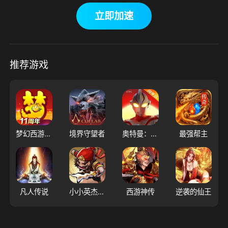
立即加速
推荐游戏
梦幻西游（大陆服）
境界守望者
奥特曼：超时空英雄
最强帮主
凡人传说
小小英杰：合战天下
西游神传
逆袭的仙王