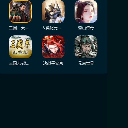
三国：天下归心
人类纪元：崛起
蜀山传奇
三国志·战棋版
决战平安京
元启世界